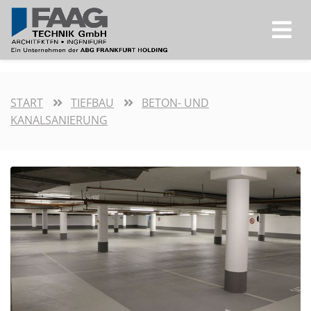
START
TIEFBAU
BETON- UND
KANALSANIERUNG